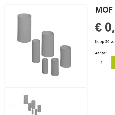
MOF 
€ 0
Koop 50 v
Aantal: